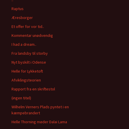
Raptus
Æresborger
Et offer for vor tid..
Kommentar unødvendig
I had a dream..
Fra landsby til storby
Nyt byskilt i Odense
Helle for Lykketoft
Afviklingsteorien
Rapport fra en skriftestol
(ingen titel)
Wilhelm Verners Plads pyntet i en
kæmpebrandert
Helle Thorning møder Dalai Lama