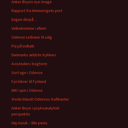
Anker Boyes nye image
Rapport fra Himmerigets port
Dagen derpå…
Velbekomme i aften!
Odense Letbane til salg
Pia på indkøb
Danmarks ældste trykkeri
AvisAnden i bogform
Sort uge i Odense
Fyn bliver til Fynland
DM i spin i Odense
Vrede blandt Odenses trafikanter
Anker Boye i psykoanalytisk
perspektiv
Høj musik – lille penis