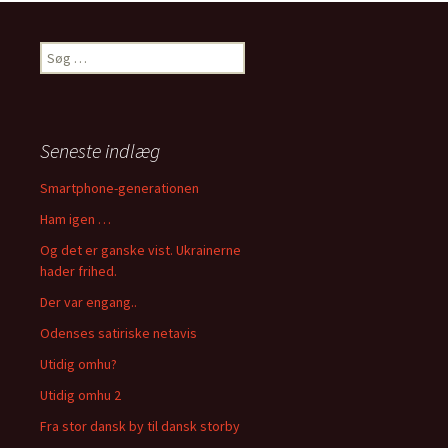
S
ø
g
e
f
Seneste indlæg
t
e
Smartphone-generationen
r
Ham igen …
:
Og det er ganske vist. Ukrainerne
hader frihed.
Der var engang..
Odenses satiriske netavis
Utidig omhu?
Utidig omhu 2
Fra stor dansk by til dansk storby
..