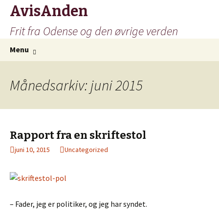
AvisAnden
Frit fra Odense og den øvrige verden
Hop
Søg
Menu
til
efter:
indhold
Månedsarkiv: juni 2015
Rapport fra en skriftestol
juni 10, 2015
Uncategorized
– Fader, jeg er politiker, og jeg har syndet.