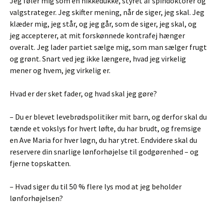
Jeg føler mig som en nikkedukke, styret af spindoktorer og
valgstrateger. Jeg skifter mening, når de siger, jeg skal. Jeg
klæder mig, jeg står, og jeg går, som de siger, jeg skal, og
jeg accepterer, at mit forskønnede kontrafej hænger
overalt. Jeg lader partiet sælge mig, som man sælger frugt
og grønt. Snart ved jeg ikke længere, hvad jeg virkelig
mener og hvem, jeg virkelig er.
Hvad er der sket fader, og hvad skal jeg gøre?
– Du er blevet levebrødspolitiker mit barn, og derfor skal du
tænde et vokslys for hvert løfte, du har brudt, og fremsige
en Ave Maria for hver løgn, du har ytret. Endvidere skal du
reservere din snarlige lønforhøjelse til godgørenhed – og
fjerne topskatten.
– Hvad siger du til 50 % flere lys mod at jeg beholder
lønforhøjelsen?