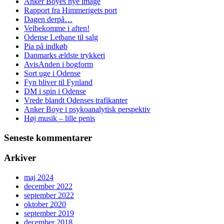
Anker Boyes nye image
Rapport fra Himmerigets port
Dagen derpå…
Velbekomme i aften!
Odense Letbane til salg
Pia på indkøb
Danmarks ældste trykkeri
AvisAnden i bogform
Sort uge i Odense
Fyn bliver til Fynland
DM i spin i Odense
Vrede blandt Odenses trafikanter
Anker Boye i psykoanalytisk perspektiv
Høj musik – lille penis
Seneste kommentarer
Arkiver
maj 2024
december 2022
september 2022
oktober 2020
september 2019
december 2018