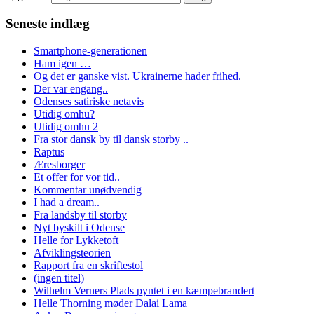
Seneste indlæg
Smartphone-generationen
Ham igen …
Og det er ganske vist. Ukrainerne hader frihed.
Der var engang..
Odenses satiriske netavis
Utidig omhu?
Utidig omhu 2
Fra stor dansk by til dansk storby ..
Raptus
Æresborger
Et offer for vor tid..
Kommentar unødvendig
I had a dream..
Fra landsby til storby
Nyt byskilt i Odense
Helle for Lykketoft
Afviklingsteorien
Rapport fra en skriftestol
(ingen titel)
Wilhelm Verners Plads pyntet i en kæmpebrandert
Helle Thorning møder Dalai Lama