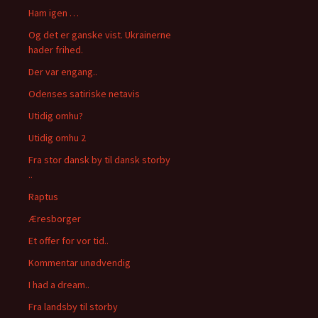
Ham igen …
:
Og det er ganske vist. Ukrainerne
hader frihed.
Der var engang..
Odenses satiriske netavis
Utidig omhu?
Utidig omhu 2
Fra stor dansk by til dansk storby
..
Raptus
Æresborger
Et offer for vor tid..
Kommentar unødvendig
I had a dream..
Fra landsby til storby