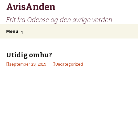
AvisAnden
Frit fra Odense og den øvrige verden
Hop
Søg
Menu
til
efter:
indhold
Utidig omhu?
september 29, 2019
Uncategorized