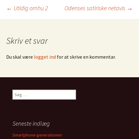
←
Utidig omhu 2
Odenses satiriske netavis
→
Indlægsnavigation
Skriv et svar
Du skal være
logget ind
for at skrive en kommentar.
S
ø
g
e
f
Seneste indlæg
t
e
Smartphone-generationen
r