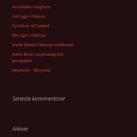
AvisAnden i bogform
Sort uge i Odense
Fyn bliver til Fynland
DM i spin i Odense
Vrede blandt Odenses trafikanter
Anker Boye i psykoanalytisk
perspektiv
Høj musik – lille penis
Seneste kommentarer
Arkiver