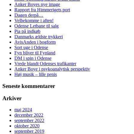
Anker Boyes nye image
Rapport fra Himmerigets port
Dagen derpå…
Velbekomme i aften!
Odense Letbane til salg
Pia på indkøb
Danmarks ældste trykkeri
AvisAnden i bogform
Sort uge i Odense
Fyn bliver til Fynland
DM i spin i Odense
Vrede blandt Odenses trafikanter
Anker Boye i psykoanalytisk perspektiv
Høj musik – lille penis
Seneste kommentarer
Arkiver
maj 2024
december 2022
september 2022
oktober 2020
september 2019