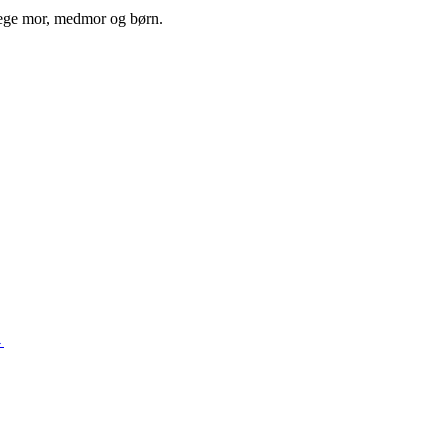
 lege mor, medmor og børn.
→